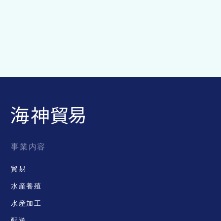
熊本
863-1901 熊本県天草市牛深町 3473-3
Google Map
+81 969 74 0877
kyushu@kaijin.co.jp
事業内容
貿易
水産養殖
水産加工
配送